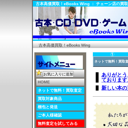
古本高価買取！eBooks Wing ： チェーン店
古本高価買取！eBooks Wing
ネットで無料！買取
ありがとう
お気に入りに追加
ております
HOME
新しい本の
ネットで無料！買取査定
買取対象商品
梱包と発送
ご本人様確認
無料査定を試してみる