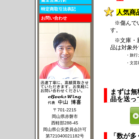
健全営業方針
特定商取引法表記
人気商
お問い合わせ
※傷んで
す。
※文庫・
品は対象外
・旅行
・文芸
まずは無
品を送っ
〒701-2215
岡山県赤磐市
西軽部288-45
岡山県公安委員会許可
「数が多
第721040021182号