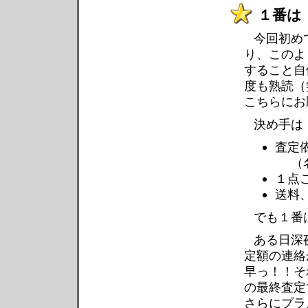
１番は
今回初め
り、このよ
すること自
度も熟読（
こちらにお
決め手は
査定
（名
１点
送料、
でも１番
ある日深
定額の連絡
早っ！！そ
の最終査定
さらにプラ