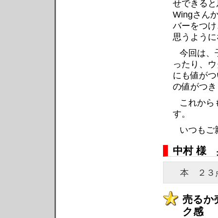
せできると
Wingさ
バーをつけ
思うように
今回は、
ったり、ウ
にも値がつ
の値がつき
これから
す。
いつもご
中村 様
本 ２
売るか
ク感