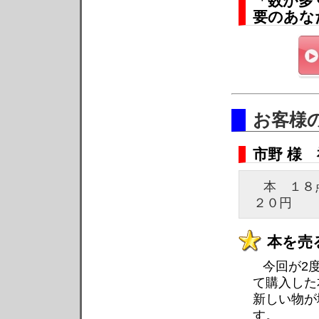
「数が多
要のあな
お客様
市野 様
本 １
２０円
本を売
今回が2
て購入した
新しい物が
す。