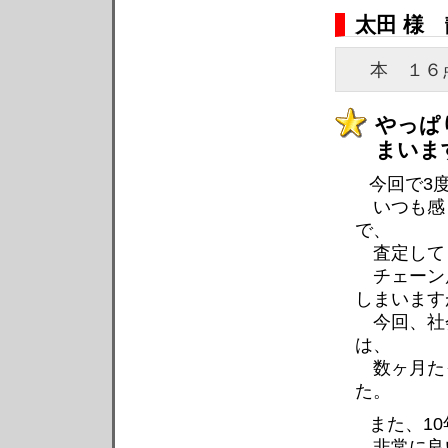
太田 様
本 １
やっぱり
まいま
今回で3
いつも感
で、
査定して
チェーン
しまいます
今回、社
は、
数ヶ月た
た。
また、1
非常に良